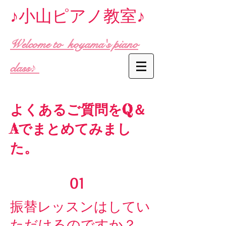
♪小山ピアノ教室♪
Welcome to koyama's piano
class♪
よくあるご質問をQ＆
Aでまとめてみまし
た。
01
振替レッスンはしてい
ただけるのですか？